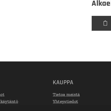
Alka
KAUPPA
ot
Tietoa meistä
akäytäntö
Yhteystiedot