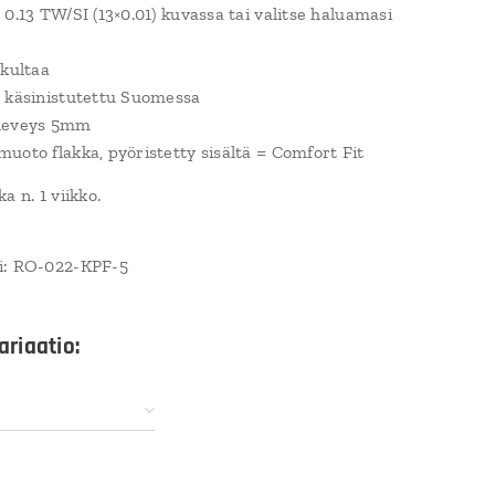
 0.13 TW/SI (13×0.01) kuvassa tai valitse haluamasi
akultaa
 käsinistutettu Suomessa
leveys 5mm
uoto flakka, pyöristetty sisältä = Comfort Fit
a n. 1 viikko.
i: RO-022-
KPF
-5
ariaatio: