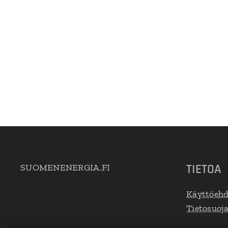
TIETOA
SUOMENENERGIA.FI
Käyttöehd
Tietosuoj