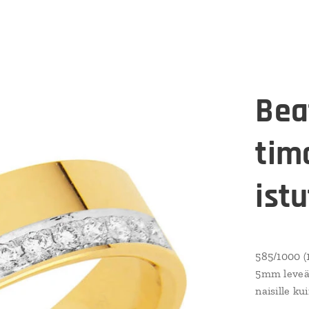
Bea
tim
ist
585/1000 (
5mm leveä 
naisille ku