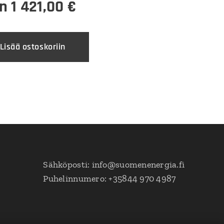
en
1 421,00
€
Lisää ostoskoriin
Sähköposti: info@suomenenergia.fi
Puhelinnumero: +35844 970 4987