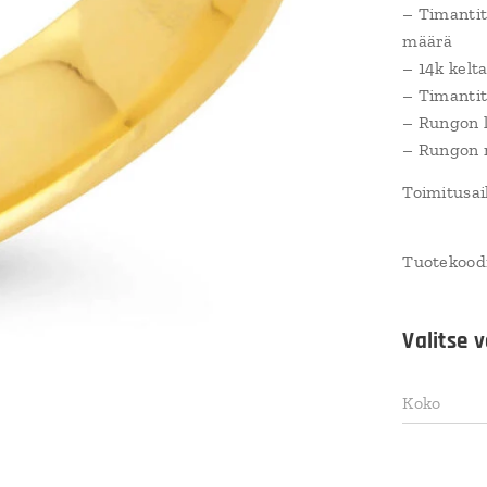
– Timantit
määrä
– 14k kelt
– Timantit
– Rungon 
– Rungon m
Toimitusaik
Tuotekood
Valitse v
Koko