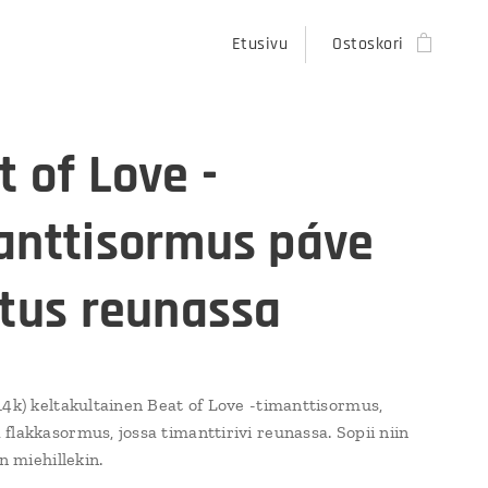
Etusivu
Ostoskori
t of Love -
anttisormus páve
utus reunassa
14k) keltakultainen Beat of Love -timanttisormus,
flakkasormus, jossa timanttirivi reunassa. Sopii niin
in miehillekin.