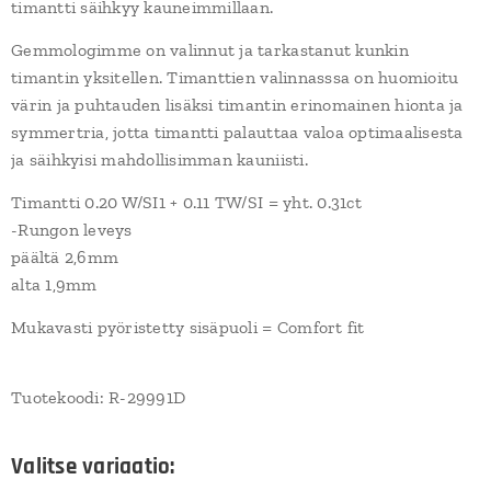
timantti säihkyy kauneimmillaan.
Gemmologimme on valinnut ja tarkastanut kunkin
timantin yksitellen. Timanttien valinnasssa on huomioitu
värin ja puhtauden lisäksi timantin erinomainen hionta ja
symmertria, jotta timantti palauttaa valoa optimaalisesta
ja säihkyisi mahdollisimman kauniisti.
Timantti 0.20 W/SI1 + 0.11 TW/SI = yht. 0.31ct
-Rungon leveys
päältä 2,6mm
alta 1,9mm
Mukavasti pyöristetty sisäpuoli = Comfort fit
Tuotekoodi: R-29991D
Valitse variaatio: