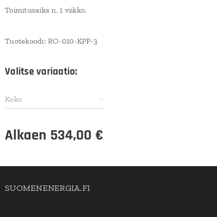
Toimitusaika n. 1 viikko.
Tuotekoodi: RO-010-
KPP
-3
Valitse variaatio:
Koko
Alkaen
534,00
€
SUOMENENERGIA.FI